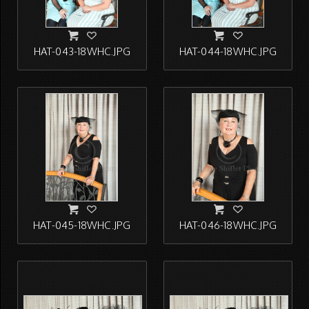
HAT-043-18WHC.JPG
HAT-044-18WHC.JPG
HAT-045-18WHC.JPG
HAT-046-18WHC.JPG