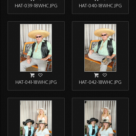
HAT-039-18WHC.JPG
HAT-040-18WHC.JPG
HAT-041-18WHC.JPG
HAT-042-18WHC.JPG