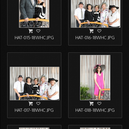
HAT-015-18WHC.JPG
HAT-016-18WHC.JPG
HAT-017-18WHC.JPG
HAT-018-18WHC.JPG