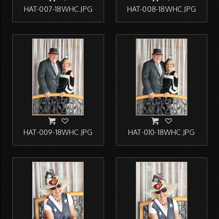
HAT-007-18WHC.JPG
HAT-008-18WHC.JPG
HAT-009-18WHC.JPG
HAT-010-18WHC.JPG