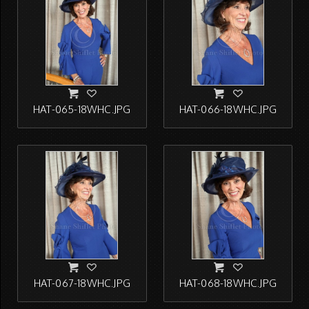
HAT-065-18WHC.JPG
HAT-066-18WHC.JPG
HAT-067-18WHC.JPG
HAT-068-18WHC.JPG