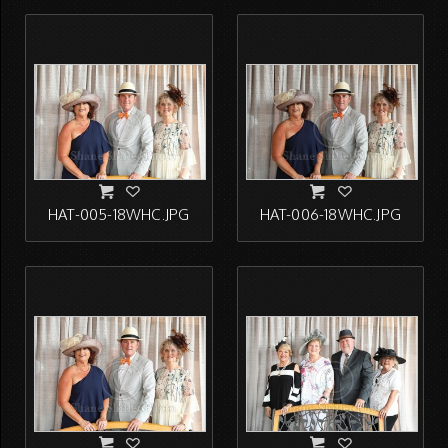
HAT-005-18WHC.JPG
HAT-006-18WHC.JPG