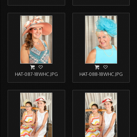
HAT-087-18WHC.JPG
HAT-088-18WHC.JPG