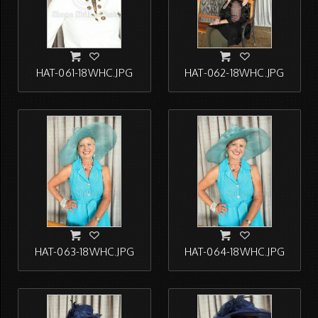
HAT-061-18WHC.JPG
HAT-062-18WHC.JPG
HAT-063-18WHC.JPG
HAT-064-18WHC.JPG