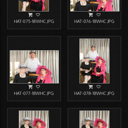
HAT-075-18WHC.JPG
HAT-076-18WHC.JPG
HAT-077-18WHC.JPG
HAT-078-18WHC.JPG