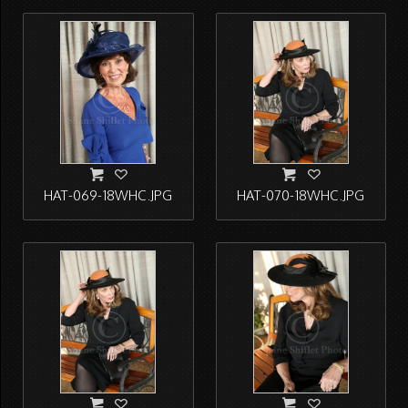
HAT-069-18WHC.JPG
HAT-070-18WHC.JPG