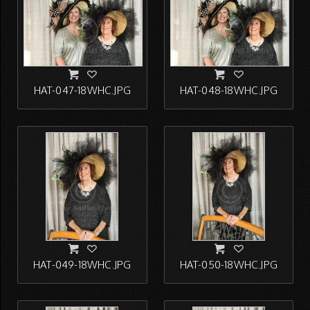
HAT-047-18WHC.JPG
HAT-048-18WHC.JPG
HAT-049-18WHC.JPG
HAT-050-18WHC.JPG