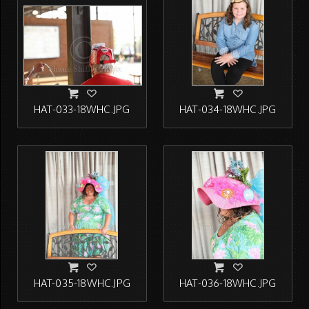
HAT-033-18WHC.JPG
HAT-034-18WHC.JPG
HAT-035-18WHC.JPG
HAT-036-18WHC.JPG