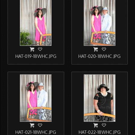
HAT-019-18WHC.JPG
HAT-020-18WHC.JPG
HAT-021-18WHC.JPG
HAT-022-18WHC.JPG