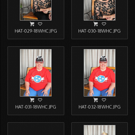
HAT-029-18WHC.JPG
HAT-030-18WHC.JPG
HAT-031-18WHC.JPG
HAT-032-18WHC.JPG